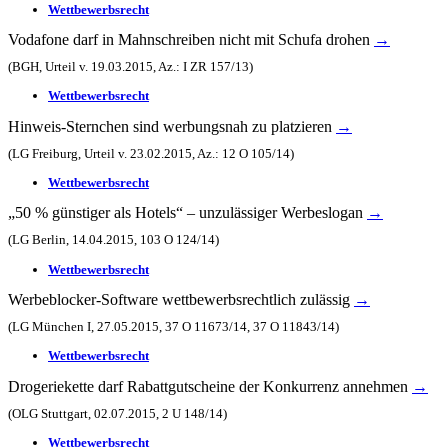
Wettbewerbsrecht
Vodafone darf in Mahnschreiben nicht mit Schufa drohen
→
(BGH, Urteil v. 19.03.2015, Az.: I ZR 157/13)
Wettbewerbsrecht
Hinweis-Sternchen sind werbungsnah zu platzieren
→
(LG Freiburg, Urteil v. 23.02.2015, Az.: 12 O 105/14)
Wettbewerbsrecht
„50 % günstiger als Hotels“ – unzulässiger Werbeslogan
→
(LG Berlin, 14.04.2015, 103 O 124/14)
Wettbewerbsrecht
Werbeblocker-Software wettbewerbsrechtlich zulässig
→
(LG München I, 27.05.2015, 37 O 11673/14, 37 O 11843/14)
Wettbewerbsrecht
Drogeriekette darf Rabattgutscheine der Konkurrenz annehmen
→
(OLG Stuttgart, 02.07.2015, 2 U 148/14)
Wettbewerbsrecht