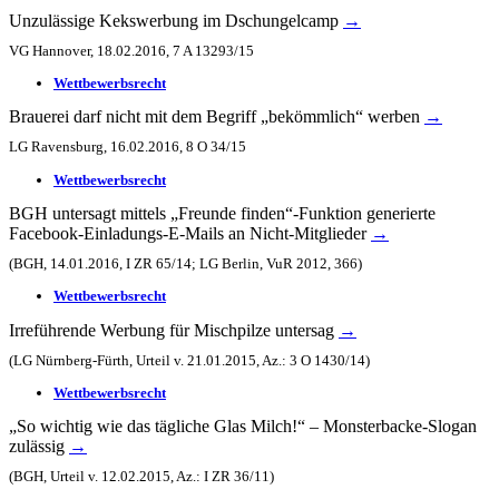
Unzulässige Kekswerbung im Dschungelcamp
→
VG Hannover, 18.02.2016, 7 A 13293/15
Wettbewerbsrecht
Brauerei darf nicht mit dem Begriff „bekömmlich“ werben
→
LG Ravensburg, 16.02.2016, 8 O 34/15
Wettbewerbsrecht
BGH untersagt mittels „Freunde finden“-Funktion generierte
Facebook-Einladungs-E-Mails an Nicht-Mitglieder
→
(BGH, 14.01.2016, I ZR 65/14; LG Berlin, VuR 2012, 366)
Wettbewerbsrecht
Irreführende Werbung für Mischpilze untersag
→
(LG Nürnberg-Fürth, Urteil v. 21.01.2015, Az.: 3 O 1430/14)
Wettbewerbsrecht
„So wichtig wie das tägliche Glas Milch!“ – Monsterbacke-Slogan
zulässig
→
(BGH, Urteil v. 12.02.2015, Az.: I ZR 36/11)