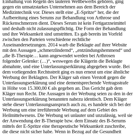
Einhaltung von Regeln des lauteren Wettbewerbs gehören, ging
gegen ein umsatzstarkes Unternehmen aus dem Bereich der
Medizintechnik vor. Dieses stellt eine „E-Spritze“ her, die der
Aufbereitung eines Serums zur Behandlung von Arthrose und
Rückenschmerzen dient. Dieses Serum ist kein Fertigarzneimittel
und deshalb nicht zulassungspflichtig. Die Form der Behandlung
und ihre Wirksamkeit sind umstritten. Es gab bereits im Vorfeld
zwischen den Parteien verschiedene rechtliche
Auseinandersetzungen. 2014 warb die Beklagte auf ihrer Website
mit den Aussagen „schmerzlindernd“, „entzündungshemmend“ und
„die B-Therapie… kann angewendet werden bei Arthrosen
folgender Gelenke: (…)“, weswegen die Klägerin die Beklagte
abmahnte, und eine Unterlassungserklärung abgegeben wurde. Bei
dem vorliegenden Rechtsstreit ging es nun erneut um eine ähnliche
Werbung der Beklagten. Der Kläger sah einen Verstoß gegen die
Unterlassungserklärung und eine dementsprechende Vertragsstrafe
in Höhe von 15.300,00 € als gegeben an. Das Gericht gab dem
Kläger nun Recht. Die Aussagen in der Werbung seien zu den in der
Unterlassungserklärung benannten nahezu identisch. Dem Kläger
stehe dieser Unterlassungsanspruch auch zu, es handele sich bei der
Werbung um eine irreführende Werbung auf dem Gebiet des
Heilmittelwesens. Die Werbung sei unlauter und unzulässig, weil sie
der Anwendung der B-Therapie bzw. dem Einsatz des B-Serums
mittels der E-Spritze eine therapeutische Wirksamkeit zuschreibe,
die diese nicht sicher habe. Wenn in Bezug auf die Gesundheit